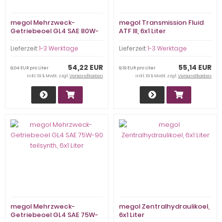
megol Mehrzweck-
megol Transmission Fluid
Getriebeoel GL4 SAE 80W-
ATF III, 6x1 Liter
90, 6x1 Liter
Lieferzeit:
1-3 Werktage
Lieferzeit:
1-3 Werktage
54,22 EUR
55,14 EUR
9,04 EUR pro Liter
9,19 EUR pro Liter
inkl. 19 % MwSt. zzgl.
Versandkosten
inkl. 19 % MwSt. zzgl.
Versandkosten
megol Mehrzweck-
megol Zentralhydraulikoel,
Getriebeoel GL4 SAE 75W-
6x1 Liter