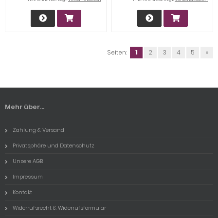
Seiten:
1
2
3
4
5
»
Mehr über...
Zahlung & Versand
Privatsphäre und Datenschutz
Unsere AGB
Impressum
Kontakt
Widerrufsrecht & Widerrufsformular