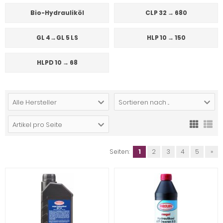
Bio-Hydrauliköl
CLP 32 → 680
GL 4→GL 5 LS
HLP 10 → 150
HLPD 10 → 68
Alle Hersteller
Sortieren nach ...
Artikel pro Seite
Seiten:
1
2
3
4
5
»