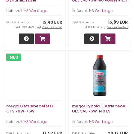
Dynamik, 1 Liter
GL5 SAE 75W-90 vollsynth., 1
Liter
Lieferzeit:
1-3 Werktage
Lieferzeit:
1-3 Werktage
15,43 EUR
15,89 EUR
15,43 EUR pro Liter
15,89 EUR pro Liter
inkl. 19 % MwSt. zzgl.
Versandkosten
inkl. 19 % MwSt. zzgl.
Versandkosten
NEU
megol Getriebeoel MTF
megol Hypoid-Getriebeoel
GT3 70W-75W
GL5 SAE 75W-140 LS
vollsynth., 1 Liter
Lieferzeit:
1-3 Werktage
Lieferzeit:
1-3 Werktage
17,97 EUR
20,17 EUR
17,97 EUR pro Liter
20,17 EUR pro Liter