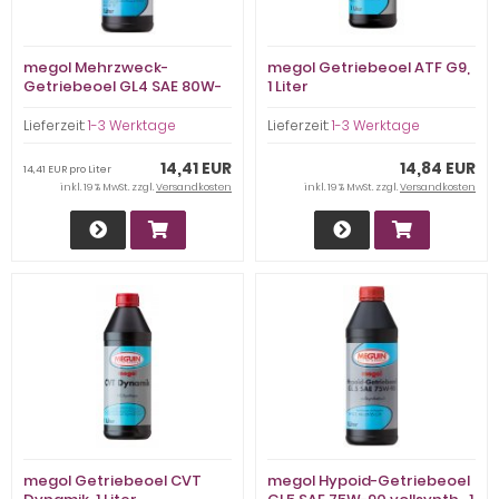
megol Mehrzweck-
megol Getriebeoel ATF G9,
Getriebeoel GL4 SAE 80W-
1 Liter
90, 1 Liter
Lieferzeit:
1-3 Werktage
Lieferzeit:
1-3 Werktage
14,41 EUR
14,84 EUR
14,41 EUR pro Liter
inkl. 19 % MwSt. zzgl.
Versandkosten
inkl. 19 % MwSt. zzgl.
Versandkosten
megol Getriebeoel CVT
megol Hypoid-Getriebeoel