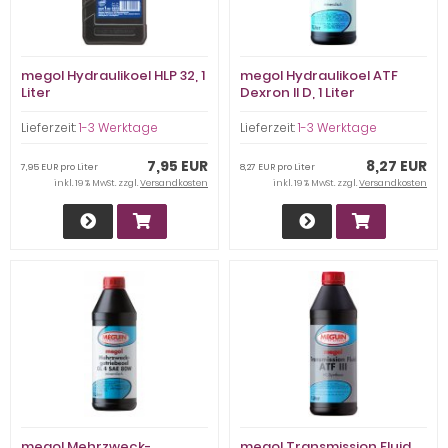
megol Hydraulikoel HLP 32, 1
megol Hydraulikoel ATF
Liter
Dexron II D, 1 Liter
Lieferzeit:
1-3 Werktage
Lieferzeit:
1-3 Werktage
7,95 EUR
8,27 EUR
7,95 EUR pro Liter
8,27 EUR pro Liter
inkl. 19 % MwSt. zzgl.
Versandkosten
inkl. 19 % MwSt. zzgl.
Versandkosten
megol Mehrzweck-
megol Transmission Fluid