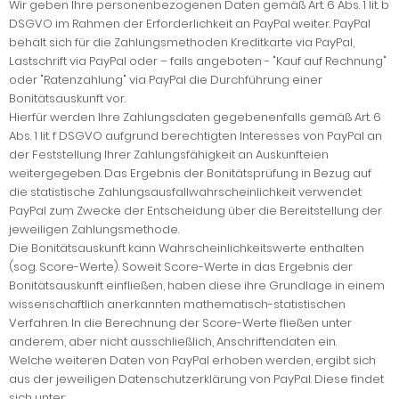
Wir geben Ihre personenbezogenen Daten gemäß Art. 6 Abs. 1 lit. b
DSGVO im Rahmen der Erforderlichkeit an PayPal weiter. PayPal
behält sich für die Zahlungsmethoden Kreditkarte via PayPal,
Lastschrift via PayPal oder – falls angeboten - "Kauf auf Rechnung"
oder "Ratenzahlung" via PayPal die Durchführung einer
Bonitätsauskunft vor.
Hierfür werden Ihre Zahlungsdaten gegebenenfalls gemäß Art. 6
Abs. 1 lit. f DSGVO aufgrund berechtigten Interesses von PayPal an
der Feststellung Ihrer Zahlungsfähigkeit an Auskunfteien
weitergegeben. Das Ergebnis der Bonitätsprüfung in Bezug auf
die statistische Zahlungsausfallwahrscheinlichkeit verwendet
PayPal zum Zwecke der Entscheidung über die Bereitstellung der
jeweiligen Zahlungsmethode.
Die Bonitätsauskunft kann Wahrscheinlichkeitswerte enthalten
(sog. Score-Werte). Soweit Score-Werte in das Ergebnis der
Bonitätsauskunft einfließen, haben diese ihre Grundlage in einem
wissenschaftlich anerkannten mathematisch-statistischen
Verfahren. In die Berechnung der Score-Werte fließen unter
anderem, aber nicht ausschließlich, Anschriftendaten ein.
Welche weiteren Daten von PayPal erhoben werden, ergibt sich
aus der jeweiligen Datenschutzerklärung von PayPal. Diese findet
sich unter: