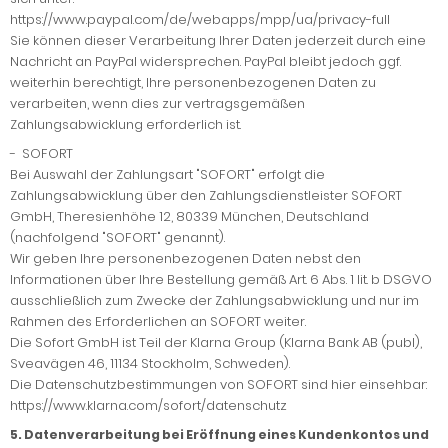
https://www.paypal.com/de/webapps/mpp/ua/privacy-full
Sie können dieser Verarbeitung Ihrer Daten jederzeit durch eine
Nachricht an PayPal widersprechen. PayPal bleibt jedoch ggf.
weiterhin berechtigt, Ihre personenbezogenen Daten zu
verarbeiten, wenn dies zur vertragsgemäßen
Zahlungsabwicklung erforderlich ist.
-
SOFORT
Bei Auswahl der Zahlungsart "SOFORT" erfolgt die
Zahlungsabwicklung über den Zahlungsdienstleister SOFORT
GmbH, Theresienhöhe 12, 80339 München, Deutschland
(nachfolgend "SOFORT" genannt).
Wir geben Ihre personenbezogenen Daten nebst den
Informationen über Ihre Bestellung gemäß Art. 6 Abs. 1 lit. b DSGVO
ausschließlich zum Zwecke der Zahlungsabwicklung und nur im
Rahmen des Erforderlichen an SOFORT weiter.
Die Sofort GmbH ist Teil der Klarna Group (Klarna Bank AB (publ),
Sveavägen 46, 11134 Stockholm, Schweden).
Die Datenschutzbestimmungen von SOFORT sind hier einsehbar:
https://www.klarna.com/sofort/datenschutz
5. Datenverarbeitung bei Eröffnung eines Kundenkontos und