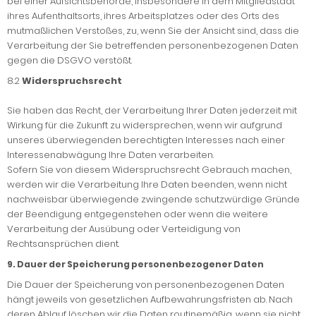
bei einer Aufsichtsbehörde, insbesondere in dem Mitgliedstaat
ihres Aufenthaltsorts, ihres Arbeitsplatzes oder des Orts des
mutmaßlichen Verstoßes, zu, wenn Sie der Ansicht sind, dass die
Verarbeitung der Sie betreffenden personenbezogenen Daten
gegen die DSGVO verstößt.
8.2
Widerspruchsrecht
Sie haben das Recht, der Verarbeitung Ihrer Daten jederzeit mit
Wirkung für die Zukunft zu widersprechen, wenn wir aufgrund
unseres überwiegenden berechtigten Interesses nach einer
Interessenabwägung Ihre Daten verarbeiten.
Sofern Sie von diesem Widerspruchsrecht Gebrauch machen,
werden wir die Verarbeitung Ihre Daten beenden, wenn nicht
nachweisbar überwiegende zwingende schutzwürdige Gründe
der Beendigung entgegenstehen oder wenn die weitere
Verarbeitung der Ausübung oder Verteidigung von
Rechtsansprüchen dient.
9. Dauer der Speicherung personenbezogener Daten
Die Dauer der Speicherung von personenbezogenen Daten
hängt jeweils von gesetzlichen Aufbewahrungsfristen ab. Nach
deren Ablauf löschen wir die Daten routinemäßig, wenn sie nicht