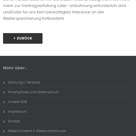
mehr zur Vertragserfüllung oder -anbahnung erforderlich sind
und/oder für uns kein berechtigtes Interesse an der
Weiterspeicherung fortbesteht.
ZURÜCK
Mehr über...
Zahlung & Versand
Privatsphäre und Datenschutz
Unsere AGB
Impressum
Kontakt
Widerrufsrecht & Widerrufsformular