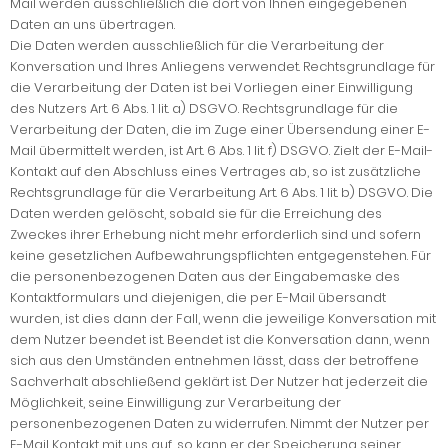
Mail werden ausschließlich die dort von Ihnen eingegebenen
Daten an uns übertragen.
Die Daten werden ausschließlich für die Verarbeitung der
Konversation und Ihres Anliegens verwendet. Rechtsgrundlage für
die Verarbeitung der Daten ist bei Vorliegen einer Einwilligung
des Nutzers Art. 6 Abs. 1 lit. a) DSGVO. Rechtsgrundlage für die
Verarbeitung der Daten, die im Zuge einer Übersendung einer E-
Mail übermittelt werden, ist Art. 6 Abs. 1 lit. f) DSGVO. Zielt der E-Mail-
Kontakt auf den Abschluss eines Vertrages ab, so ist zusätzliche
Rechtsgrundlage für die Verarbeitung Art. 6 Abs. 1 lit. b) DSGVO. Die
Daten werden gelöscht, sobald sie für die Erreichung des
Zweckes ihrer Erhebung nicht mehr erforderlich sind und sofern
keine gesetzlichen Aufbewahrungspflichten entgegenstehen. Für
die personenbezogenen Daten aus der Eingabemaske des
Kontaktformulars und diejenigen, die per E-Mail übersandt
wurden, ist dies dann der Fall, wenn die jeweilige Konversation mit
dem Nutzer beendet ist. Beendet ist die Konversation dann, wenn
sich aus den Umständen entnehmen lässt, dass der betroffene
Sachverhalt abschließend geklärt ist. Der Nutzer hat jederzeit die
Möglichkeit, seine Einwilligung zur Verarbeitung der
personenbezogenen Daten zu widerrufen. Nimmt der Nutzer per
E-Mail Kontakt mit uns auf, so kann er der Speicherung seiner