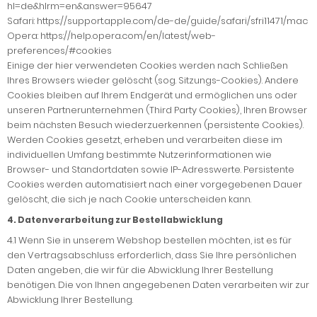
hl=de&hlrm=en&answer=95647
Safari: https://support.apple.com/de-de/guide/safari/sfri11471/mac
Opera: https://help.opera.com/en/latest/web-
preferences/#cookies
Einige der hier verwendeten Cookies werden nach Schließen
Ihres Browsers wieder gelöscht (sog. Sitzungs-Cookies). Andere
Cookies bleiben auf Ihrem Endgerät und ermöglichen uns oder
unseren Partnerunternehmen (Third Party Cookies), Ihren Browser
beim nächsten Besuch wiederzuerkennen (persistente Cookies).
Werden Cookies gesetzt, erheben und verarbeiten diese im
individuellen Umfang bestimmte Nutzerinformationen wie
Browser- und Standortdaten sowie IP-Adresswerte. Persistente
Cookies werden automatisiert nach einer vorgegebenen Dauer
gelöscht, die sich je nach Cookie unterscheiden kann.
4. Datenverarbeitung zur Bestellabwicklung
4.1
Wenn Sie in unserem Webshop bestellen möchten, ist es für
den Vertragsabschluss erforderlich, dass Sie Ihre persönlichen
Daten angeben, die wir für die Abwicklung Ihrer Bestellung
benötigen. Die von Ihnen angegebenen Daten verarbeiten wir zur
Abwicklung Ihrer Bestellung.