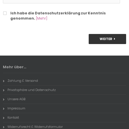
Ich habe die Datenschutzerklärung zur Kenntnis
genommen.
[Mehr]
WEITER
Mehr über...
Zahlung & Versand
Privatsphäre und Datenschutz
Unsere AGB
Impressum
Kontakt
Widerrufsrecht & Widerrufsformular